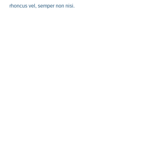
rhoncus vel, semper non nisi.
Lorem ipsum dolor sit amet, consectetur
adipiscing elit. Aliquam accumsan est at
tincidunt luctus. Duis nisl dui, accumsan eu
hendrerit sit amet, rutrum efficitur lacus.