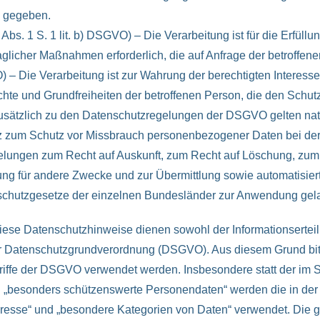
e gegeben.
 Abs. 1 S. 1 lit. b) DSGVO) – Die Verarbeitung ist für die Erfüll
raglicher Maßnahmen erforderlich, die auf Anfrage der betroffen
GVO) – Die Verarbeitung ist zur Wahrung der berechtigten Interess
rechte und Grundfreiheiten der betroffenen Person, die den Sch
usätzlich zu den Datenschutzregelungen der DSGVO gelten na
z zum Schutz vor Missbrauch personenbezogener Daten bei de
ungen zum Recht auf Auskunft, zum Recht auf Löschung, zum 
ng für andere Zwecke und zur Übermittlung sowie automatisiert
enschutzgesetze der einzelnen Bundesländer zur Anwendung gel
se Datenschutzhinweise dienen sowohl der Informationsertei
 Datenschutzgrundverordnung (DSGVO). Aus diesem Grund bitten
riffe der DSGVO verwendet werden. Insbesondere statt der im 
d „besonders schützenswerte Personendaten“ werden die in de
resse“ und „besondere Kategorien von Daten“ verwendet. Die ge