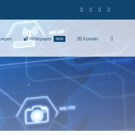
lungen
🔐 Whitepaper
💌 Kontakt
NEW