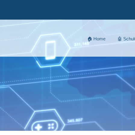
🏠 Home
🤖 Schu