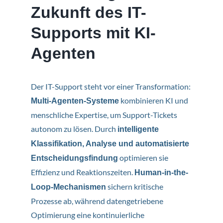
Zukunft des IT-
Supports mit KI-
Agenten
Der IT-Support steht vor einer Transformation:
kombinieren KI und
Multi-Agenten-Systeme
KI-Strategie &
menschliche Expertise, um Support-Tickets
autonom zu lösen. Durch
intelligente
Projektmanagement
Klassifikation, Analyse und automatisierte
Study Guides
optimieren sie
Entscheidungsfindung
Effizienz und Reaktionszeiten.
Human-in-the-
sichern kritische
Loop-Mechanismen
Prozesse ab, während datengetriebene
Optimierung eine kontinuierliche