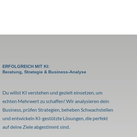
ERFOLGREICH MIT KI:
Beratung, Strategie & Business-Analyse
Du willst KI verstehen und gezielt einsetzen, um
echten Mehrwert zu schaffen! Wir analysieren dein
Business, prüfen Strategien, beheben Schwachstellen
und entwickeln KI-gestützte Lösungen, die perfekt
auf deine Ziele abgestimmt sind.