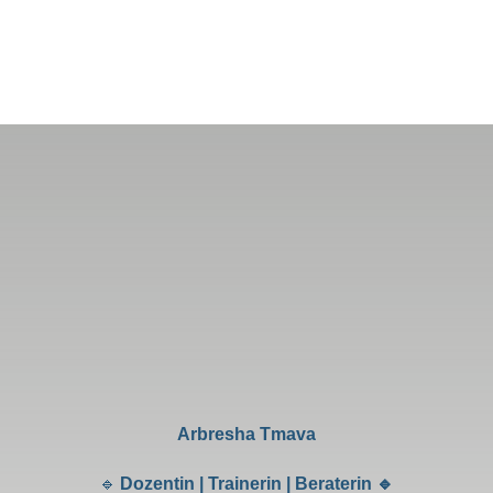
Arbresha Tmava
🔹
Dozentin | Trainerin | Beraterin 🔹