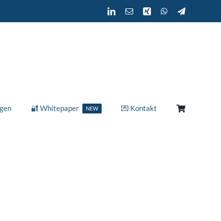
ngen
🔐 Whitepaper
💌 Kontakt
NEW