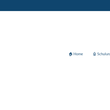
🏠 Home
🤖 Schulu