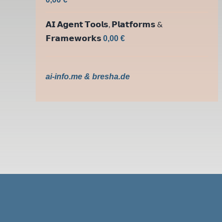
mit
5.00
von 5
𝗔𝗜 𝗔𝗴𝗲𝗻𝘁 𝗧𝗼𝗼𝗹𝘀, 𝗣𝗹𝗮𝘁𝗳𝗼𝗿𝗺𝘀 &
𝗙𝗿𝗮𝗺𝗲𝘄𝗼𝗿𝗸𝘀
0,00
€
ai-info.me & bresha.de