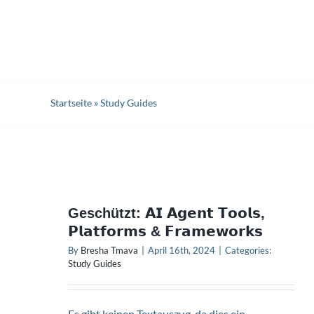
Startseite
»
Study Guides
Geschützt: 𝗔𝗜 𝗔𝗴𝗲𝗻𝘁 𝗧𝗼𝗼𝗹𝘀,
𝗣𝗹𝗮𝘁𝗳𝗼𝗿𝗺𝘀 & 𝗙𝗿𝗮𝗺𝗲𝘄𝗼𝗿𝗸𝘀
By
Bresha Tmava
|
April 16th, 2024
|
Categories:
Study Guides
Es gibt keinen Textauszug, da dies ein